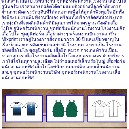
พนักงาน เสื้อโปโลพนักงาน ชุดฟอร์มพนักงานโรงงาน เสื้อโปโล
ยูนิฟอร์ม เราสามารถผลิตได้ตามแบบตัวอย่างที่ลูกค้าต้องการ
ผ่านการคัดสรรวัตถุดิบที่ได้คุณภาพเพื่อให้ลูกค้าพึงพอใจ อีกทั้ง
ยังมีระบบงานพิมพ์งานปักเอง พร้อมทั้งบริการจัดส่งทั่วประเทศ
เรามุ่งมั่นที่จะผลิตสินค้าที่มีคุณภาพได้มาตรฐาน สั่งผลิตเสื้อ
โปโล ยูนิฟอร์มพนักงาน ชุดฟอร์มพนักงานโรงงาน โรงงานผลิต
เสื้อโปโล ชุดยูนิฟอร์ม เสื้อผ้าต่างๆ พร้อมงานปัก-งานสกรีน
Mixprint เราอยู่ในวงการสิ่งทอมากว่า 30 ปี และเชี่ยวชาญใน
เรื่องผ้าและการตัดเย็บเป็นอย่างดี โรงงานของเราเป็น โรงงาน
ผลิตเสื้อโปโล ชุดยูนิฟอร์ม เสื้อยืด หมวก กางเกง ผ้ากันเปื้อน
ราคาถูก เราคือโรงงานผลิตเสื้อโปโลแบบครบวงจร ฝ่ายบริหาร
เราใส่ใจในทุกรายละเอียด ไม่ว่าออเดอร์เล็กหรือใหญ่ เสื้อฟอร์ม
พนักงานออฟฟิศ เสื้อโปโลพนักงานออฟฟิศ แบบเสื้อพนักงาน
สวยๆ ชุดฟอร์มพนักงานบริษัท ชุดฟอร์มพนักงานโรงงาน เสื้อ
พนักงานออฟฟิศ