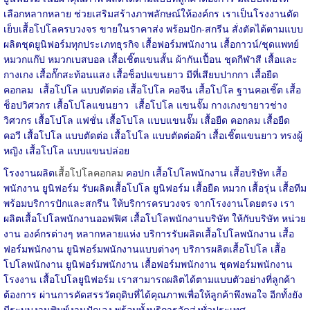
เลือกหลากหลาย ช่วยเสริมสร้างภาพลักษณ์ให้องค์กร เราเป็นโรงงานตัด
เย็บเสื้อโปโลครบวงจร ขายในราคาส่ง พร้อมปัก-สกรีน สั่งตัดได้ตามแบบ
ผลิตชุดยูนิฟอร์มทุกประเภทธุรกิจ เสื้อฟอร์มพนักงาน เสื้อกาวน์/ชุดแพทย์
หมวกแก๊ป หมวกเบสบอล เสื้อเชิ๊ตแขนสั้น ผ้ากันเปื้อน ชุดกีฬาสี เสื้อและ
กางเกง เสื้อกั๊กสะท้อนแสง เสื้อช็อปแขนยาว มีที่เสียบปากกา เสื้อยืด
คอกลม เสื้อโปโล แบบตัดต่อ เสื้อโปโล คอจีน เสื้อโปโล ฐานคอเชิ๊ต เสื้อ
ช็อปวิศวกร เสื้อโปโลแขนยาว เสื้อโปโล แขนจั๊ม กางเกงขายาวช่าง
วิศวกร เสื้อโปโล แฟชั่น เสื้อโปโล แบบแขนจั๊ม เสื้อยืด คอกลม เสื้อยืด
คอวี เสื้อโปโล แบบตัดต่อ เสื้อโปโล แบบตัดต่อผ้า เสื้อเชิ๊ตแขนยาว ทรงผู้
หญิง เสื้อโปโล แบบแขนปล่อย
โรงงานผลิต
เสื้อโปโลคอกลม
คอปก เสื้อโปโลพนักงาน เสื้อบริษัท เสื้อ
พนักงาน ยูนิฟอร์ม รับผลิตเสื้อโปโล ยูนิฟอร์ม เสื้อยืด หมวก เสื้อรุ่น เสื้อทีม
พร้อมบริการปักและสกรีน ให้บริการครบวงจร จากโรงงานโดยตรง เรา
ผลิตเสื้อโปโลพนักงานออฟฟิศ เสื้อโปโลพนักงานบริษัท ให้กับบริษัท หน่วย
งาน องค์กรต่างๆ หลากหลายแห่ง บริการรับผลิตเสื้อโปโลพนักงาน เสื้อ
ฟอร์มพนักงาน ยูนิฟอร์มพนักงานแบบต่างๆ บริการผลิตเสื้อโปโล เสื้อ
โปโลพนักงาน ยูนิฟอร์มพนักงาน เสื้อฟอร์มพนักงาน ชุดฟอร์มพนักงาน
โรงงาน เสื้อโปโลยูนิฟอร์ม เราสามารถผลิตได้ตามแบบตัวอย่างที่ลูกค้า
ต้องการ ผ่านการคัดสรรวัตถุดิบที่ได้คุณภาพเพื่อให้ลูกค้าพึงพอใจ อีกทั้งยัง
มีระบบงานพิมพ์งานปักเอง พร้อมทั้งบริการจัดส่งทั่วประเทศ