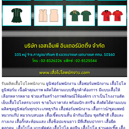
รับผลิตเสื้อโปโลพนักงาน
ยูนิฟอร์มพนักงาน เสื้อฟอร์มพนักงาน เสื้อโปโล
ยูนิฟอร์ม เนื้อผ้าคุณภาพ ผลิตได้ตามแบบที่ลูกค้าต้องการ มีแบบเสื้อให้
เลือกหลากหลาย ช่วยเสริมสร้างภาพลักษณ์ให้องค์กร เราเป็นโรงงานตัด
เย็บเสื้อโปโลครบวงจร ขายในราคาส่ง พร้อมปัก-สกรีน สั่งตัดได้ตามแบบ
ผลิตชุดยูนิฟอร์มทุกประเภทธุรกิจ เสื้อฟอร์มพนักงาน เสื้อกาวน์/ชุดแพทย์
หมวกแก๊ป หมวกเบสบอล เสื้อเชิ๊ตแขนสั้น ผ้ากันเปื้อน ชุดกีฬาสี เสื้อและ
กางเกง เสื้อกั๊กสะท้อนแสง เสื้อช็อปแขนยาว มีที่เสียบปากกา เสื้อยืด
คอกลม เสื้อโปโล แบบตัดต่อ เสื้อโปโล คอจีน เสื้อโปโล ฐานคอเชิ๊ต เสื้อ